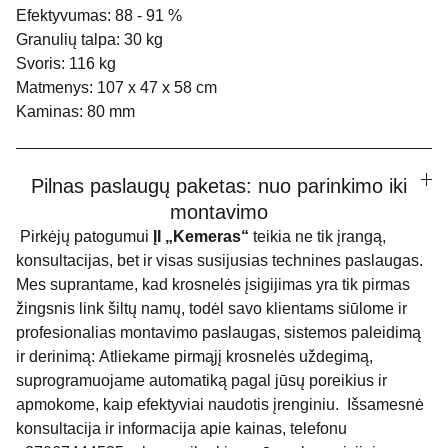
Efektyvumas: 88 - 91 %
Granulių talpa: 30 kg
Svoris: 116 kg
Matmenys: 107 x 47 x 58 cm
Kaminas: 80 mm
Pilnas paslaugų paketas: nuo parinkimo iki
montavimo
Pirkėjų patogumui
ĮI „Kemeras“
teikia ne tik įrangą,
konsultacijas, bet ir visas susijusias technines paslaugas.
Mes suprantame, kad krosnelės įsigijimas yra tik pirmas
žingsnis link šiltų namų, todėl savo klientams siūlome ir
profesionalias montavimo paslaugas, sistemos paleidimą
ir derinimą: Atliekame pirmąjį krosnelės uždegimą,
suprogramuojame automatiką pagal jūsų poreikius ir
apmokome, kaip efektyviai naudotis įrenginiu. Išsamesnė
konsultacija ir informacija apie kainas, telefonu