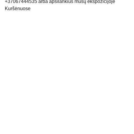
+37067444535 arba apsilankius mūsų ekspozicijoje
Kuršėnuose
Elektroninis paštas : info
@kemeras.lt
Telefonas: +370 674 44535
IĮ Kemeras. Visos teisės saugumos 2023
Dizainas:
 DESIGNED BY JJ