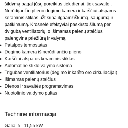
šildymą pagal jūsų poreikius tiek dienai, tiek savaitei.
Nerūdijančio plieno degimo kamera ir karščiui atsparus
keraminis stiklas užtikrina ilgaamžiškumą, saugumą ir
patikimumą. Krosnelė efektyviai paskirsto šilumą per
dvigubą ventiliatorių, o išimamas pelenų stalčius
palengvina priežiūrą ir valymą.
Patalpos termostatas
Degimo kamera iš nerūdijančio plieno
Karščiui atsparus keraminis stiklas
Automatinė stiklo valymo sistema
Trigubas ventiliatorius (degimo ir karšto oro cirkuliacijai)
Išimamas pelenų stalčius
Dienos ir savaitės programavimas
Nuotolinio valdymo pultas
Techninė informacija
Galia: 5 - 11,55 kW