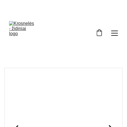
Kviečiame apsilankyti ekspozicijoje Kuršėnuose. 
Darbo dienomis 8 00 - 17 00. Šešt 9 00-130
0.