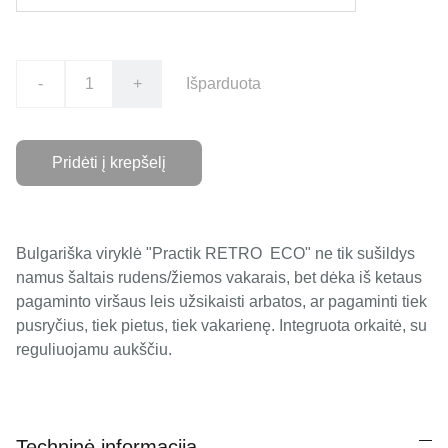
-
+
Išparduota
Pridėti į krepšelį
Bulgariška viryklė "Practik RETRO ECO" ne tik sušildys
namus šaltais rudens/žiemos vakarais, bet dėka iš ketaus
pagaminto viršaus leis užsikaisti arbatos, ar pagaminti tiek
pusryčius, tiek pietus, tiek vakarienę. Integruota orkaitė, su
reguliuojamu aukščiu.
Techninė informacija