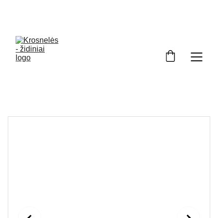
Kviečiame apsilankyti ekspozicijoje Kuršėnuose. 
Darbo dienomis 8 00 - 17 00. Šešt 9 00-130
0.