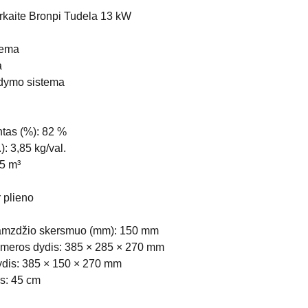
rkaite Bronpi Tudela 13 kW
tema
a
ildymo sistema
tas (%): 82 %
: 3,85 kg/val.
25 m³
 plieno
vamzdžio skersmuo (mm): 150 mm
meros dydis: 385 × 285 × 270 mm
ydis: 385 × 150 × 270 mm
is: 45 cm