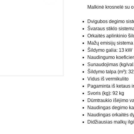
Malkinė krosnelė su o
Dvigubos degimo sis
Švaraus stiklo sistem
Orkaitės aplinkinio š
Mažų emisijų sistema
Šildymo galia: 13 kW
Naudingumo koeficien
Sunaudojimas (kg/val.)
Šildymo talpa (m³): 3
Vidus iš vermikulito
Pagaminta iš ketaus ir
Svoris (kg): 92 kg
Dūmtraukio išėjimo 
Naudingas degimo ka
Naudingas orkaitės d
Didžiausias malkų ilg