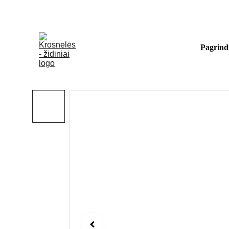
Kviečiame apsilankyti ekspozici
Pagrind