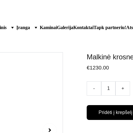
joje Kuršėnuose. 
Darbo dienomis 8 00 - 17 00. Šešt 9 00-130
inis
Įranga
Kaminai
Galerija
Kontaktai
Tapk partneriu!
Ats
Malkinė krosne
€1230.00
-
+
Pridėti į krepšelį