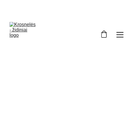
Kviečiame apsilankyti ekspozicijoje Kuršėnuose. 
Darbo dienomis 8 00 - 17 00. Šešt 9 00-130
0.