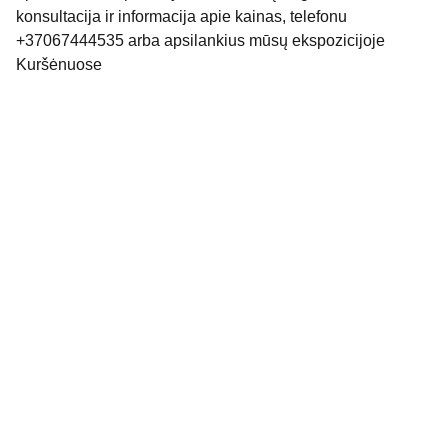
konsultacija ir informacija apie kainas, telefonu
+37067444535 arba apsilankius mūsų ekspozicijoje
Kuršėnuose
Elektroninis paštas : info
@kemeras.lt
Telefonas: +370 674 44535