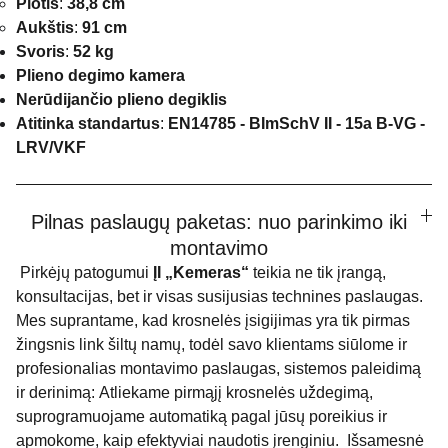
Plotis
:
38,8 cm
Aukštis
:
91 cm
Svoris
:
52 kg
Plieno degimo kamera
Nerūdijančio plieno degiklis
Atitinka standartus
:
EN14785 - BImSchV II - 15a B-VG -
LRV/VKF
Pilnas paslaugų paketas: nuo parinkimo iki
montavimo
Pirkėjų patogumui
ĮI „Kemeras“
teikia ne tik įrangą,
konsultacijas, bet ir visas susijusias technines paslaugas.
Mes suprantame, kad krosnelės įsigijimas yra tik pirmas
žingsnis link šiltų namų, todėl savo klientams siūlome ir
profesionalias montavimo paslaugas, sistemos paleidimą
ir derinimą: Atliekame pirmąjį krosnelės uždegimą,
suprogramuojame automatiką pagal jūsų poreikius ir
apmokome, kaip efektyviai naudotis įrenginiu. Išsamesnė