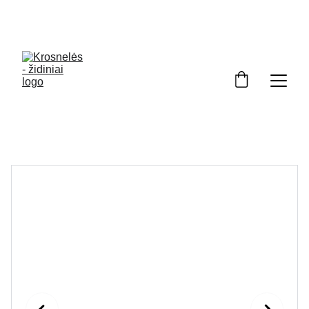
Kviečiame apsilankyti ekspozicijoje Kuršėnuose. 
Darbo dienomis 8 00 - 17 00. Šešt 9 00-130
0.