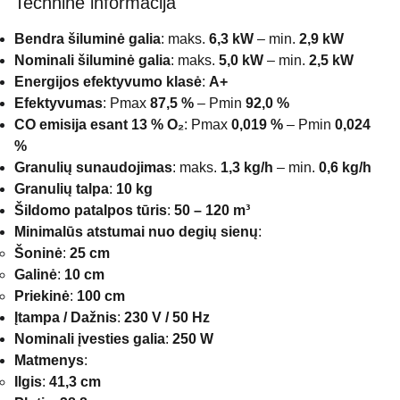
Techninė informacija
Bendra šiluminė galia
: maks.
6,3 kW
– min.
2,9 kW
Nominali šiluminė galia
: maks.
5,0 kW
– min.
2,5 kW
Energijos efektyvumo klasė
:
A+
Efektyvumas
: Pmax
87,5 %
– Pmin
92,0 %
CO emisija esant 13 % O₂
: Pmax
0,019 %
– Pmin
0,024
%
Granulių sunaudojimas
: maks.
1,3 kg/h
– min.
0,6 kg/h
Granulių talpa
:
10 kg
Šildomo patalpos tūris
:
50 – 120 m³
Minimalūs atstumai nuo degių sienų
:
Šoninė
:
25 cm
Galinė
:
10 cm
Priekinė
:
100 cm
Įtampa / Dažnis
:
230 V / 50 Hz
Nominali įvesties galia
:
250 W
Matmenys
:
Ilgis
:
41,3 cm