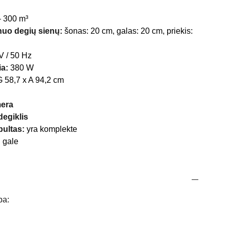
 300 m³
nuo degių sienų:
šonas: 20 cm, galas: 20 cm, priekis:
V / 50 Hz
ia:
380 W
G 58,7 x A 94,2 cm
mera
degiklis
pultas:
yra komplekte
:
gale
ba: