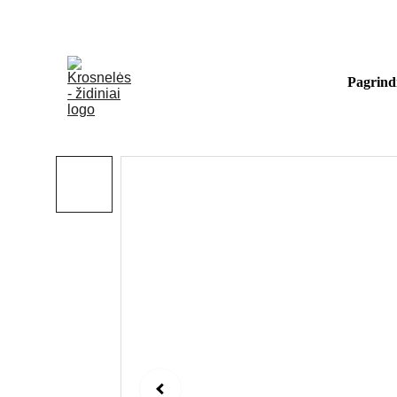
Kviečiame apsilankyti ekspozici
Pagrind