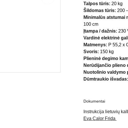
Talpos tūris:
20 kg
Šildomas tūris:
200 –
Minimalūs atstumai 
100 cm
Įtampa / dažnis:
230 
Vardinė elektrinė gal
Matmenys:
P 55,2 x 
Svoris:
150 kg
Plieninė degimo ka
Nerūdijančio plieno 
Nuotolinio valdymo 
Dūmtraukio išvadas
Dokumentai
Instrukcija lietuvių kal
Eva Calor Frida