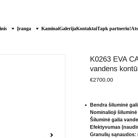
joje Kuršėnuose. 
Darbo dienomis 8 00 - 17 00. Šešt 9 00-130
inis
Įranga
Kaminai
Galerija
Kontaktai
Tapk partneriu!
Ats
K0263 EVA CAL
vandens kontū
€2700.00
Bendra šiluminė gali
Nominalioji šiluminė 
Šiluminė galia vande
Efektyvumas (naudin
Granulių sąnaudos: