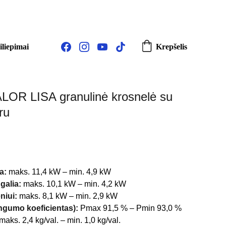
0.
iliepimai
Krepšelis
OR LISA granulinė krosnelė su
ru
a:
maks. 11,4 kW – min. 4,9 kW
galia:
maks. 10,1 kW – min. 4,2 kW
niui:
maks. 8,1 kW – min. 2,9 kW
gumo koeficientas):
Pmax 91,5 % – Pmin 93,0 %
maks. 2,4 kg/val. – min. 1,0 kg/val.